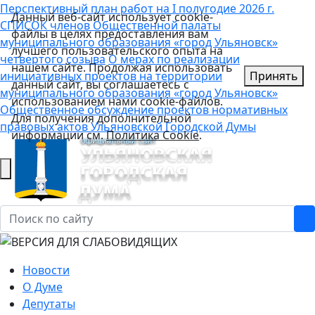
Перспективный план работ на I полугодие 2026 г.
Данный веб-сайт использует cookie-
СПИСОК членов Общественной палаты
файлы в целях предоставления вам
муниципального образования «город Ульяновск»
лучшего пользовательского опыта на
четвертого созыва
О мерах по реализации
нашем сайте. Продолжая использовать
инициативных проектов на территории
Принять
данный сайт, вы соглашаетесь с
муниципального образования «город Ульяновск»
использованием нами cookie-файлов.
Общественное обсуждение проектов нормативных
Для получения дополнительной
правовых актов Ульяновской Городской Думы
информации см.
Политика Cookie
.
Новости
О Думе
Депутаты