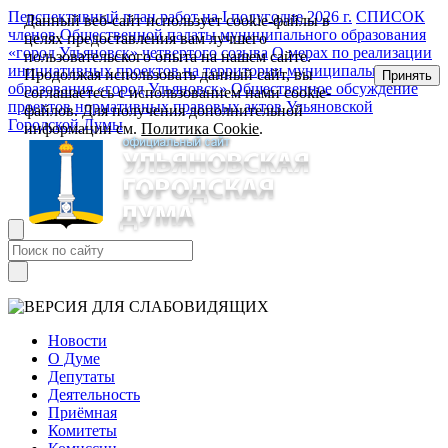
Перспективный план работ на I полугодие 2026 г.
СПИСОК
Данный веб-сайт использует cookie-файлы в
членов Общественной палаты муниципального образования
целях предоставления вам лучшего
«город Ульяновск» четвертого созыва
О мерах по реализации
пользовательского опыта на нашем сайте.
инициативных проектов на территории муниципального
Продолжая использовать данный сайт, вы
Принять
образования «город Ульяновск»
Общественное обсуждение
соглашаетесь с использованием нами cookie-
проектов нормативных правовых актов Ульяновской
файлов. Для получения дополнительной
Городской Думы
информации см.
Политика Cookie
.
Новости
О Думе
Депутаты
Деятельность
Приёмная
Комитеты