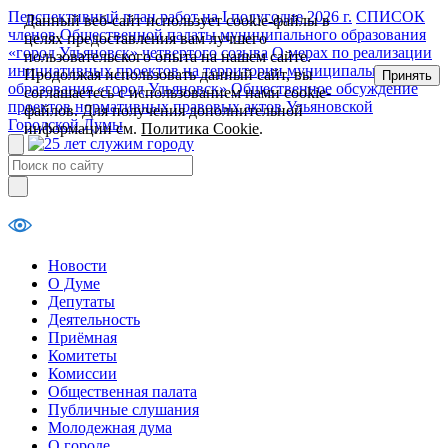
Перспективный план работ на I полугодие 2026 г.
СПИСОК
Данный веб-сайт использует cookie-файлы в
членов Общественной палаты муниципального образования
целях предоставления вам лучшего
«город Ульяновск» четвертого созыва
О мерах по реализации
пользовательского опыта на нашем сайте.
инициативных проектов на территории муниципального
Продолжая использовать данный сайт, вы
Принять
образования «город Ульяновск»
Общественное обсуждение
соглашаетесь с использованием нами cookie-
проектов нормативных правовых актов Ульяновской
файлов. Для получения дополнительной
Городской Думы
информации см.
Политика Cookie
.
Новости
О Думе
Депутаты
Деятельность
Приёмная
Комитеты
Комиссии
Общественная палата
Публичные слушания
Молодежная дума
О городе