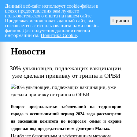
Данный веб-сайт использует cookie-файлы в
целях предоставления вам лучшего
Перспективный план работ на I полугодие 2026 г.
СПИСОК членов Общес
пользовательского опыта на нашем сайте.
Продолжая использовать данный сайт, вы
Принять
соглашаетесь с использованием нами cookie-
файлов. Для получения дополнительной
информации см.
Политика Cookie
.
Новости
30% ульяновцев, подлежащих вакцинации,
уже сделали прививку от гриппа и ОРВИ
Вопрос профилактики заболеваний на территории
города в осенне-зимний период 2024 года рассмотрели
на заседании комитета по вопросам семьи и охране
здоровья под председательством Дмитрия Малых.
Наиболее безопасным и эффективным методом