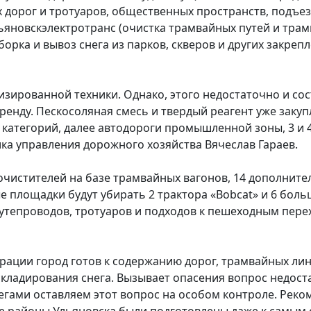
х дорог и тротуаров, общественных пространств, подъе
льяновскэлектротранс (очистка трамвайных путей и трам
борка и вывоз снега из парков, скверов и других закре
изированной техники. Однако, этого недостаточно и со
енду. Пескосоляная смесь и твердый реагент уже закуп
категорий, далее автодороги промышленной зоны, 3 и 4
ика управления дорожного хозяйства Вячеслав Гараев.
очистителей на базе трамвайных вагонов, 14 дополните
 площадки будут убирать 2 трактора «Bobcat» и 6 боль
утепроводов, тротуаров и подходов к пешеходным пере
ации город готов к содержанию дорог, трамвайных лин
кладирования снега. Вызывает опасения вопрос недоста
легами оставляем этот вопрос на особом контроле. Рек
е районы Ульяновска были подготовлены даже к самым 