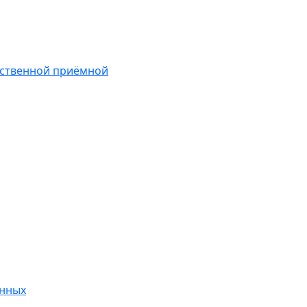
ественной приёмной
анных