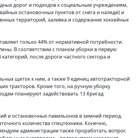
здных дорог и подходов к социальным учреждениям,
вайных остановочных пунктов от снега и наледи) и
пленных территорий, заливка и содержание хоккейных
ставляет только 44% от нормативной потребности.
лены. В соответствии с планом уборки в первую
 категорий, после дороги частного сектора и
льных щеток к ним, а также 9 единиц автотракторной
ших тракторов. Кроме того, на ручную уборку
ходам планируют задействовать 13 бригад
ий и остановочных павильонов в зимний период.
точного количества спецтехники. Конечно,
омендуем администрации также проработать вопрос
обильным снегопадам, - подвел итоги заседания