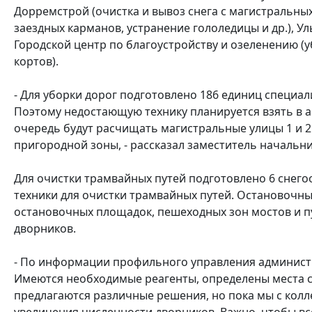
Дорремстрой (очистка и вывоз снега с магистральны
заездных карманов, устранение гололедицы и др.), У
Городской центр по благоустройству и озеленению (у
кортов).
- Для уборки дорог подготовлено 186 единиц специал
Поэтому недостающую технику планируется взять в ар
очередь будут расчищать магистральные улицы 1 и 2 
пригородной зоны, - рассказал заместитель начальн
Для очистки трамвайных путей подготовлено 6 снего
техники для очистки трамвайных путей. Остановочные
остановочных площадок, пешеходных зон мостов и п
дворников.
- По информации профильного управления администр
Имеются необходимые реагенты, определены места с
предлагаются различные решения, но пока мы с кол
увеличения численности дворников. Важно, чтобы вс