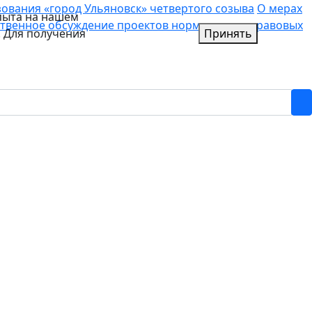
вания «город Ульяновск» четвертого созыва
О мерах
пыта на нашем
твенное обсуждение проектов нормативных правовых
. Для получения
Принять