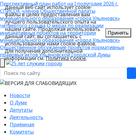
Перспективный план работ на I полугодие 2026 г.
Данный веб-сайт использует cookie-
СПИСОК членов Общественной палаты
файлы в целях предоставления вам
муниципального образования «город Ульяновск»
лучшего пользовательского опыта на
четвертого созыва
О мерах по реализации
нашем сайте. Продолжая использовать
инициативных проектов на территории
Принять
данный сайт, вы соглашаетесь с
муниципального образования «город Ульяновск»
использованием нами cookie-файлов.
Общественное обсуждение проектов нормативных
Для получения дополнительной
правовых актов Ульяновской Городской Думы
информации см.
Политика Cookie
.
Новости
О Думе
Депутаты
Деятельность
Приёмная
Комитеты