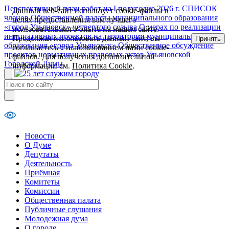
Перспективный план работ на I полугодие 2026 г.
СПИСОК
Данный веб-сайт использует cookie-файлы в
членов Общественной палаты муниципального образования
целях предоставления вам лучшего
«город Ульяновск» четвертого созыва
О мерах по реализации
пользовательского опыта на нашем сайте.
инициативных проектов на территории муниципального
Продолжая использовать данный сайт, вы
Принять
образования «город Ульяновск»
Общественное обсуждение
соглашаетесь с использованием нами cookie-
проектов нормативных правовых актов Ульяновской
файлов. Для получения дополнительной
Городской Думы
информации см.
Политика Cookie
.
Новости
О Думе
Депутаты
Деятельность
Приёмная
Комитеты
Комиссии
Общественная палата
Публичные слушания
Молодежная дума
О городе