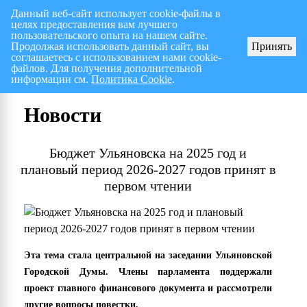
Данный веб-сайт использует cookie-файлы в
целях предоставления вам лучшего
Перспективный план работ на I полугодие 2026 г.
СПИСОК членов Общес
пользовательского опыта на нашем сайте.
Продолжая использовать данный сайт, вы
Принять
соглашаетесь с использованием нами cookie-
файлов. Для получения дополнительной
информации см.
Политика Cookie
.
Новости
Бюджет Ульяновска на 2025 год и
плановый период 2026-2027 годов принят в
первом чтении
Эта тема стала центральной на заседании Ульяновской
Городской Думы. Члены парламента поддержали
проект главного финансового документа и рассмотрели
другие вопросы повестки.