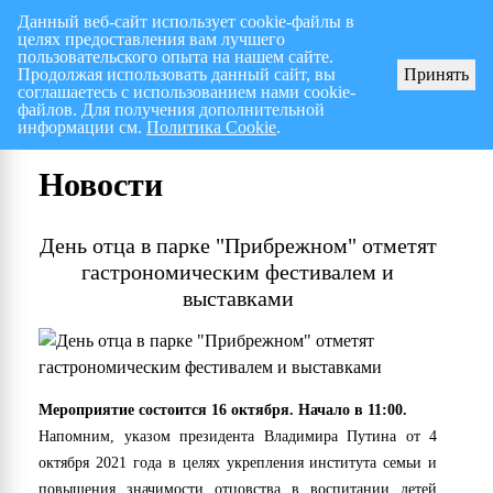
Данный веб-сайт использует cookie-файлы в
целях предоставления вам лучшего
Перспективный план работ на I полугодие 2026 г.
СПИСОК членов Общес
пользовательского опыта на нашем сайте.
Продолжая использовать данный сайт, вы
Принять
соглашаетесь с использованием нами cookie-
файлов. Для получения дополнительной
информации см.
Политика Cookie
.
Новости
День отца в парке "Прибрежном" отметят
гастрономическим фестивалем и
выставками
Мероприятие состоится 16 октября. Начало в 11:00.
Напомним, указом президента Владимира Путина от 4
октября 2021 года в целях укрепления института семьи и
повышения значимости отцовства в воспитании детей