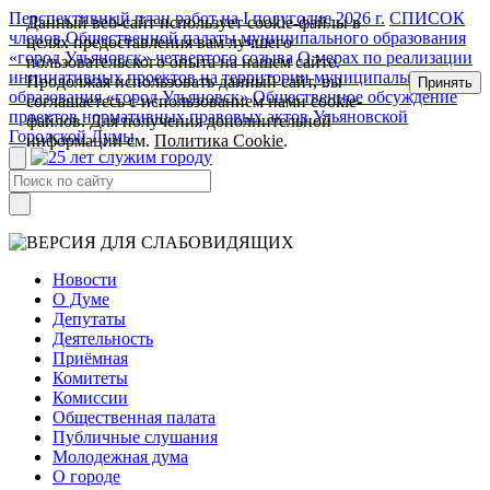
Перспективный план работ на I полугодие 2026 г.
СПИСОК
Данный веб-сайт использует cookie-файлы в
членов Общественной палаты муниципального образования
целях предоставления вам лучшего
«город Ульяновск» четвертого созыва
О мерах по реализации
пользовательского опыта на нашем сайте.
инициативных проектов на территории муниципального
Продолжая использовать данный сайт, вы
Принять
образования «город Ульяновск»
Общественное обсуждение
соглашаетесь с использованием нами cookie-
проектов нормативных правовых актов Ульяновской
файлов. Для получения дополнительной
Городской Думы
информации см.
Политика Cookie
.
Новости
О Думе
Депутаты
Деятельность
Приёмная
Комитеты
Комиссии
Общественная палата
Публичные слушания
Молодежная дума
О городе