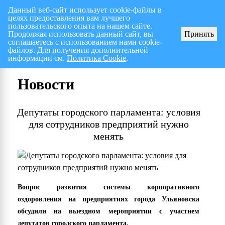
Данный веб-сайт использует cookie-файлы в
целях предоставления вам лучшего
Перспективный план работ на I полугодие 2026 г.
пользовательского опыта на нашем сайте.
Продолжая использовать данный сайт, вы
Принять
соглашаетесь с использованием нами cookie-
файлов. Для получения дополнительной
информации см.
Политика Cookie
.
Новости
Депутаты городского парламента: условия
для сотрудников предприятий нужно
менять
Вопрос развития системы корпоративного
оздоровления на предприятиях города Ульяновска
обсудили на выездном мероприятии с участием
депутатов городского парламента.