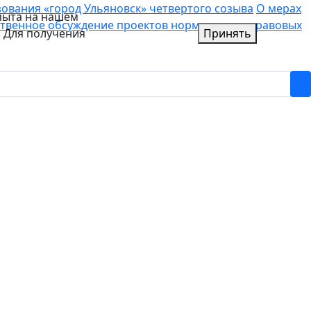
вания «город Ульяновск» четвертого созыва
О мерах
пыта на нашем
твенное обсуждение проектов нормативных правовых
. Для получения
Принять