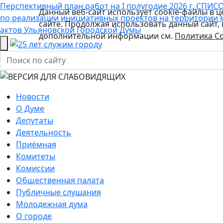
Перспективный план работ на I полугодие 2026 г.
СПИСО
Данный веб-сайт использует cookie-файлы в 
по реализации инициативных проектов на территории 
сайте. Продолжая использовать данный сайт,
актов Ульяновской Городской Думы
дополнительной информации см.
Политика Co
Новости
О Думе
Депутаты
Деятельность
Приёмная
Комитеты
Комиссии
Общественная палата
Публичные слушания
Молодежная дума
О городе