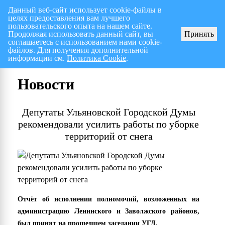
Данный веб-сайт использует cookie-файлы в
целях предоставления вам лучшего
Перспективный план работ на I полугодие 2026 г.
СПИС
пользовательского опыта на нашем сайте.
Продолжая использовать данный сайт, вы
Принять
соглашаетесь с использованием нами cookie-
файлов. Для получения дополнительной
информации см.
Политика Cookie
.
Новости
Депутаты Ульяновской Городской Думы
рекомендовали усилить работы по уборке
территорий от снега
Отчёт об исполнении полномочий, возложенных на
администрацию Ленинского и Заволжского районов,
был принят на прошедшем заседании УГД.