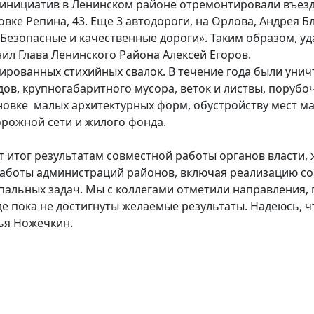
их инициатив в Ленинском районе отремонтировали въез
овке Репина, 43. Еще 3 автодороги, на Орлова, Андрея 
Безопасные и качественные дороги». Таким образом, уд
ил Глава Ленинского Района Алексей Егоров.
рованных стихийных свалок. В течение года были унич
ходов, крупногабаритного мусора, веток и листвы, поруб
овке малых архитектурных форм, обустройству мест ма
орожной сети и жилого фонда.
т итог результатам совместной работы органов власти, 
аботы администраций районов, включая реализацию со
льных задач. Мы с коллегами отметили направления, п
 пока не достигнуты желаемые результаты. Надеюсь, чт
ья Ножечкин.