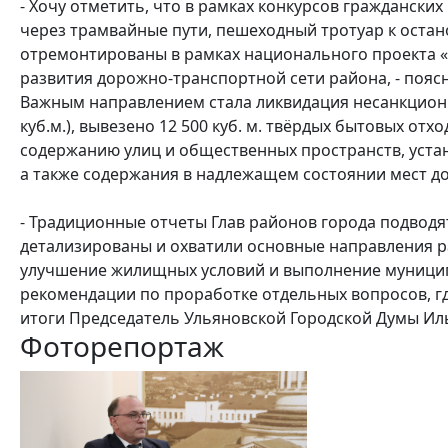
- Хочу отметить, что в рамках конкурсов гражданск
через трамвайные пути, пешеходный тротуар к остан
отремонтированы в рамках национального проекта «
развития дорожно-транспортной сети района, - поясн
Важным направлением стала ликвидация несанкциони
куб.м.), вывезено 12 500 куб. м. твёрдых бытовых от
содержанию улиц и общественных пространств, устан
а также содержания в надлежащем состоянии мест д
- Традиционные отчеты Глав районов города подводя
детализированы и охватили основные направления р
улучшение жилищных условий и выполнение муниципа
рекомендации по проработке отдельных вопросов, где
итоги Председатель Ульяновской Городской Думы Ил
Фоторепортаж