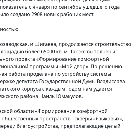
 показатель с января по сентябрь ушедшего года
было создано 2908 новых рабочих мест.
бностью.
тозаводская, и Шигаева, продолжается строительство
лощадью более 65000 кв. м. Так же выполнены
ального проекта «Формирование комфортной
региональной программы «Мой двор». По решению
ая работа проделана по устройству системы
держке депутата Государственной Думы Владислава
татского корпуса с каждым годом нам удается
вияжского района Наиль Юмакулов.
новской области «Формирование комфортной
 общественных пространств - скверы «Языковых»,
 очереди благоустройства, предполагающие целый