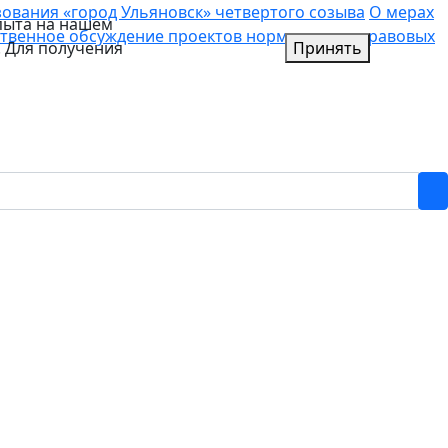
вания «город Ульяновск» четвертого созыва
О мерах
пыта на нашем
твенное обсуждение проектов нормативных правовых
. Для получения
Принять