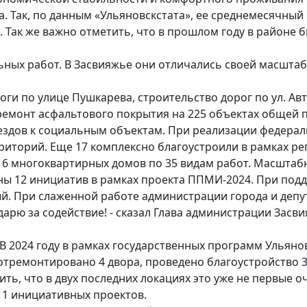
а. Так, по данным «Ульяновскстата», ее среднемесячный
-м. Так же важно отметить, что в прошлом году в районе 
ьных работ. В Засвияжье они отличались своей масшта
ги по улице Пушкарева, строительство дорог по ул. Ав
емонт асфальтового покрытия на 225 объектах общей п
ъездов к социальным объектам. При реализации федер
риторий. Еще 17 комплексно благоустроили в рамках 
6 многоквартирных домов по 35 видам работ. Масштабн
ны 12 инициатив в рамках проекта ППМИ-2024. При под
ый. При слаженной работе администрации города и депу
дарю за содействие! - сказал Глава администрации Зас
 В 2024 году в рамках государственных программ Улья
отремонтировано 4 двора, проведено благоустройство 3
ить, что в двух последних локациях это уже не первые
11 инициативных проектов.