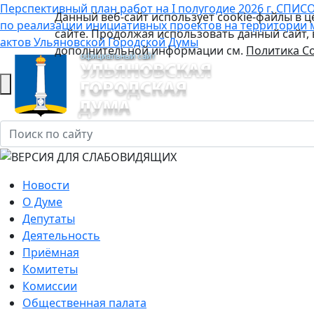
Перспективный план работ на I полугодие 2026 г.
СПИСО
Данный веб-сайт использует cookie-файлы в 
по реализации инициативных проектов на территории 
сайте. Продолжая использовать данный сайт,
актов Ульяновской Городской Думы
дополнительной информации см.
Политика Co
Новости
О Думе
Депутаты
Деятельность
Приёмная
Комитеты
Комиссии
Общественная палата