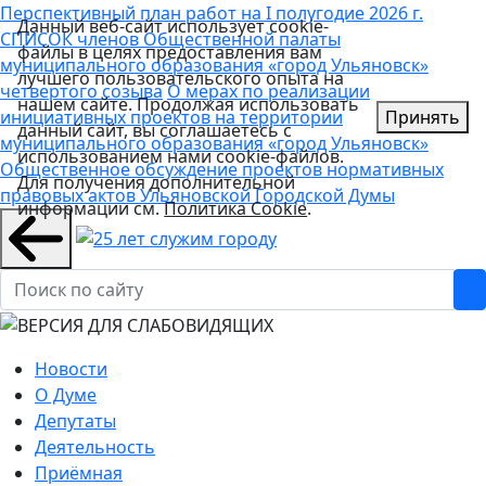
Перспективный план работ на I полугодие 2026 г.
Данный веб-сайт использует cookie-
СПИСОК членов Общественной палаты
файлы в целях предоставления вам
муниципального образования «город Ульяновск»
лучшего пользовательского опыта на
четвертого созыва
О мерах по реализации
нашем сайте. Продолжая использовать
инициативных проектов на территории
Принять
данный сайт, вы соглашаетесь с
муниципального образования «город Ульяновск»
использованием нами cookie-файлов.
Общественное обсуждение проектов нормативных
Для получения дополнительной
правовых актов Ульяновской Городской Думы
информации см.
Политика Cookie
.
Новости
О Думе
Депутаты
Деятельность
Приёмная