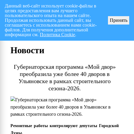
Данный веб-сайт использует cookie-файлы в
целях предоставления вам лучшего
Перспективный план работ на I полугодие 2026 г.
СПИСОК членов Общес
пользовательского опыта на нашем сайте.
Продолжая использовать данный сайт, вы
Принять
соглашаетесь с использованием нами cookie-
файлов. Для получения дополнительной
информации см.
Политика Cookie
.
Новости
Губернаторская программа «Мой двор»
преобразила уже более 40 дворов в
Ульяновске в рамках строительного
сезона-2026.
Ремонтные работы контролируют депутаты Городской
Думы.