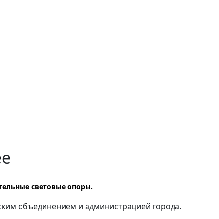
ее
тельные световые опоры.
ским объединением и администрацией города.