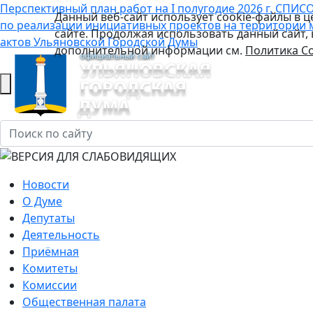
Перспективный план работ на I полугодие 2026 г.
СПИСО
Данный веб-сайт использует cookie-файлы в 
по реализации инициативных проектов на территории 
сайте. Продолжая использовать данный сайт,
актов Ульяновской Городской Думы
дополнительной информации см.
Политика Co
Новости
О Думе
Депутаты
Деятельность
Приёмная
Комитеты
Комиссии
Общественная палата