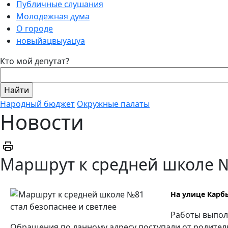
Публичные слушания
Молодежная дума
О городе
новыйацвыуацуа
Кто мой депутат?
Народный бюджет
Окружные палаты
Новости
Маршрут к средней школе №
На улице Карб
Работы выпол
Обращения по данному адресу поступали от родител