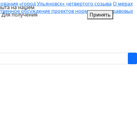
вания «город Ульяновск» четвертого созыва
О мерах
пыта на нашем
твенное обсуждение проектов нормативных правовых
. Для получения
Принять