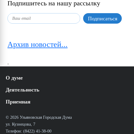
Подпишитесь на нашу рассылку
Архив новостей...
.
О думе
История
Деятельность
Структура
Аппарат УГД
Решения
Приемная
Регламент
Постановления
Муниципальная служба
Постановления Главы города
Работа с обращениями граждан
Новости
Распоряжения Главы города
График приема избирателей депутатами УГД в
© 2026 Ульяновская Городская Дума
25 лет Ульяновской Городской Думе
Порядок обжалования НПА УГД
общественной приёмной
ул. Кузнецова, 7
Документы
Телефон: (8422) 41-38-00
Очередное заседание