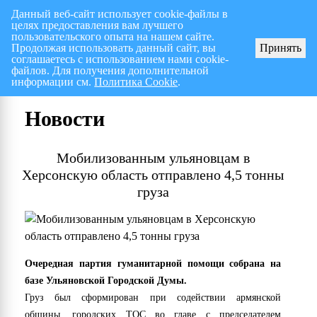
Данный веб-сайт использует cookie-файлы в
целях предоставления вам лучшего
Перспективный план работ на I полугодие 2026 г.
СПИСОК членов Общес
пользовательского опыта на нашем сайте.
Продолжая использовать данный сайт, вы
Принять
соглашаетесь с использованием нами cookie-
файлов. Для получения дополнительной
информации см.
Политика Cookie
.
Новости
Мобилизованным ульяновцам в
Херсонскую область отправлено 4,5 тонны
груза
Очередная партия гуманитарной помощи собрана на
базе Ульяновской Городской Думы.
Груз был сформирован при содействии армянской
общины, городских ТОС во главе с председателем