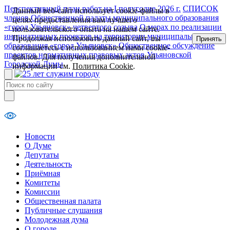
Перспективный план работ на I полугодие 2026 г.
СПИСОК
Данный веб-сайт использует cookie-файлы в
членов Общественной палаты муниципального образования
целях предоставления вам лучшего
«город Ульяновск» четвертого созыва
О мерах по реализации
пользовательского опыта на нашем сайте.
инициативных проектов на территории муниципального
Продолжая использовать данный сайт, вы
Принять
образования «город Ульяновск»
Общественное обсуждение
соглашаетесь с использованием нами cookie-
проектов нормативных правовых актов Ульяновской
файлов. Для получения дополнительной
Городской Думы
информации см.
Политика Cookie
.
Новости
О Думе
Депутаты
Деятельность
Приёмная
Комитеты
Комиссии
Общественная палата
Публичные слушания
Молодежная дума
О городе