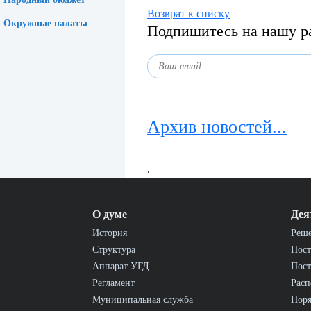
Возврат к списку
Окружные палаты
Подпишитесь на нашу р
Архив новостей...
.
О думе
Дея
История
Реш
Структура
Пост
Аппарат УГД
Пост
Регламент
Расп
Муниципальная служба
Пор