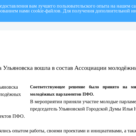
редоставления вам лучшего пользовательского опыта на нашем с
ьзованием нами cookie-файлов. Для получения дополнительной и
полугодие 2026 г.
СПИСОК членов Общественной палаты муниципального образовани
а Ульяновска вошла в состав Ассоциации молодёж
Соответствующее решение было принято на ми
молодёжных парламентов ПФО.
В мероприятии приняли участие молодые парламе
председатель Ульяновской Городской Думы Илья 
ъектов ПФО.
ялись опытом работы, своими проектами и инициативами, а так