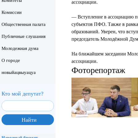
Комитеты
ассоциации.
Комиссии
— Вступление в ассоциацию п
субъектов ПФО. Также в рамка
Общественная палата
образований. Уверен, что всту
Публичные слушания
председатель Молодёжной Дум
Молодежная дума
На ближайшем заседании Молод
О городе
ассоциации.
Фоторепортаж
новыйацвыуацуа
Кто мой депутат?
Народный бюджет