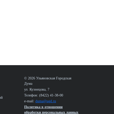
© 2026 Ульяновская Городская
Дума
ул. Кузнецова, 7
Телефон: (8422) 41-38-00
ой
e-mail:
duma@ugd.ru
Политика в отношении
обработки персональных данных