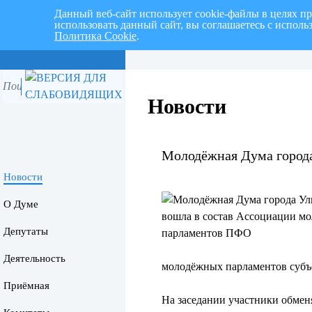
Данный веб-сайт использует cookie-файлы в целях п
использовать данный сайт, вы соглашаетесь с испол
Политика Cookie
.
Перспективный план работ на I 
Новости
Молодёжная Дума город
Новости
О Думе
Депутаты
Деятельность
молодёжных парламентов суб
Приёмная
На заседании участники обмен