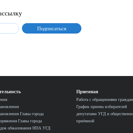
ассылку
тельность
Приемная
ения
Работа с обращениями граждан
ановления
График приема избирателей
ановления Главы города
депутатами УГД в общественн
оряжения Главы города
приёмной
ядок обжалования НПА УГД