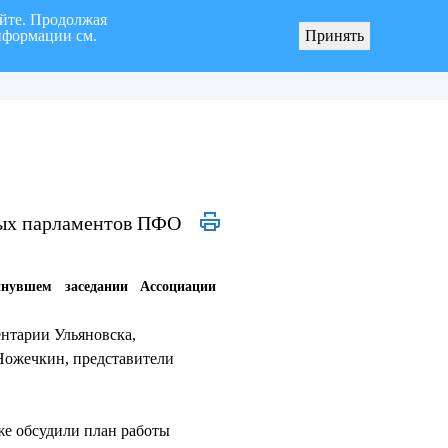
айте. Продолжая
нформации см.
Принять
я «город Ульяновск» четвертого созыва
О мерах по реализации инициативных про
ных парламентов ПФО
нувшем заседании Ассоциации
нтарии Ульяновска,
Ножечкин, представители
же обсудили план работы