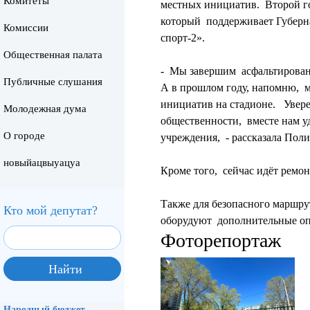
Комитеты
местных инициатив. Второй г
который поддерживает Губерна
Комиссии
спорт-2».
Общественная палата
- Мы завершим асфальтировани
Публичные слушания
А в прошлом году, напомню, 
инициатив на стадионе. Увере
Молодежная дума
общественности, вместе нам у
О городе
учреждения, - рассказала Пол
новыйацвыуацуа
Кроме того, сейчас идёт ремо
Также для безопасного маршрут
Кто мой депутат?
оборудуют дополнительные оп
Фоторепортаж
Народный бюджет