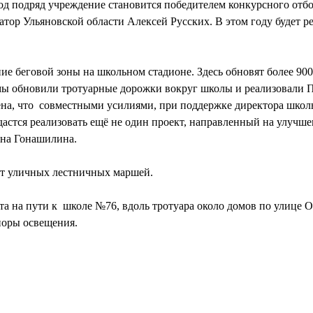
од подряд учреждение становится победителем конкурсного от
тор Ульяновской области Алексей Русских. В этом году будет р
е беговой зоны на школьном стадионе. Здесь обновят более 90
мы обновили тротуарные дорожки вокруг школы и реализовали 
на, что совместными усилиями, при поддержке директора школ
дастся реализовать ещё не один проект, направленный на улучше
ина Гонашилина.
нт уличных лестничных маршей.
а на пути к школе №76, вдоль тротуара около домов по улице От
оры освещения.