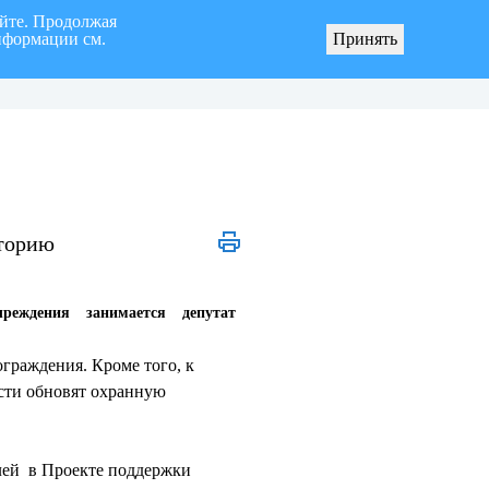
айте. Продолжая
нформации см.
Принять
я «город Ульяновск» четвертого созыва
О мерах по реализации инициативных про
иторию
чреждения занимается депутат
граждения. Кроме того, к
ости обновят охранную
лей в Проекте поддержки