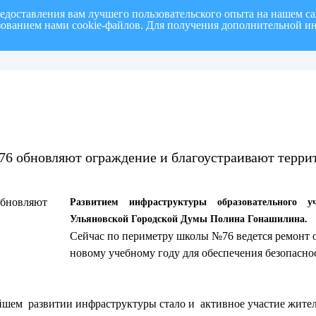
редоставления вам лучшего пользовательского опыта на нашем с
ьзованием нами cookie-файлов. Для получения дополнительной и
полугодие 2026 г.
СПИСОК членов Общественной палаты муниципального образовани
6 обновляют ограждение и благоустраивают терр
Развитием инфраструктуры образовательного у
Ульяновской Городской Думы Полина Гонашилина.
Сейчас по периметру школы №76 ведется ремонт о
новому учебному году для обеспечения безопасн
йшем развитии инфраструктуры стало и активное участие жите