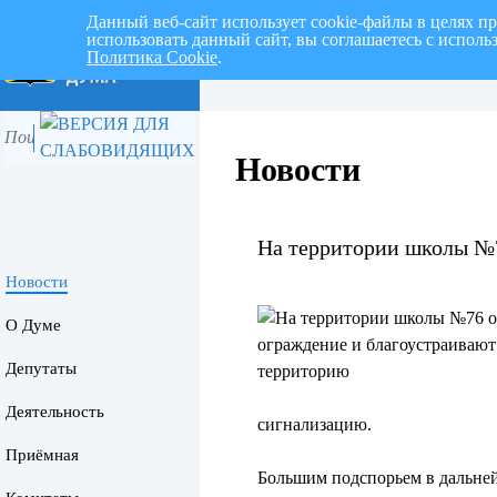
Данный веб-сайт использует cookie-файлы в целях п
использовать данный сайт, вы соглашаетесь с испол
Политика Cookie
.
Перспективный план работ на I 
Новости
На территории школы №7
Новости
О Думе
Депутаты
Деятельность
сигнализацию.
Приёмная
Большим подспорьем в дальне