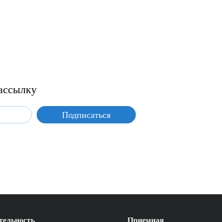
ассылку
тельность
Приемная