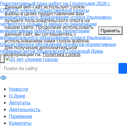
Перспективный план работ на I полугодие 2026 г.
Данный веб-сайт использует cookie-
СПИСОК членов Общественной палаты
файлы в целях предоставления вам
муниципального образования «город Ульяновск»
лучшего пользовательского опыта на
четвертого созыва
О мерах по реализации
нашем сайте. Продолжая использовать
инициативных проектов на территории
Принять
данный сайт, вы соглашаетесь с
муниципального образования «город Ульяновск»
использованием нами cookie-файлов.
Общественное обсуждение проектов нормативных
Для получения дополнительной
правовых актов Ульяновской Городской Думы
информации см.
Политика Cookie
.
Новости
О Думе
Депутаты
Деятельность
Приёмная
Комитеты