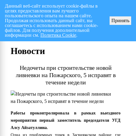
Данный веб-сайт использует cookie-файлы в
целях предоставления вам лучшего
Перспективный план работ на I полугодие 2026 г.
СПИСОК членов Общес
пользовательского опыта на нашем сайте.
Продолжая использовать данный сайт, вы
Принять
соглашаетесь с использованием нами cookie-
файлов. Для получения дополнительной
информации см.
Политика Cookie
.
Новости
Недочеты при строительстве новой
ливневки на Пожарского, 5 исправят в
течение недели
Работы проконтролировала в рамках выездного
мероприятия первый заместитель председателя УГД
Алсу Айзатуллина.
Одна из проблемных точек в Засвияжском районе, где