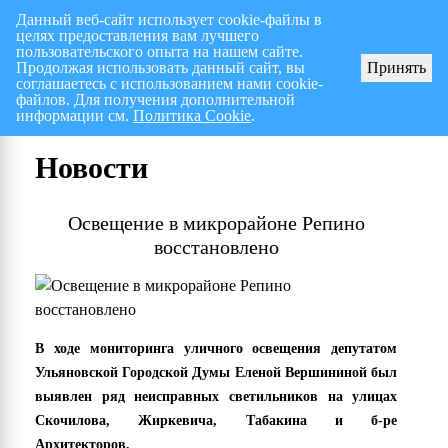
Данный веб-сайт использует cookie-файлы в
целях предоставления вам лучшего
Перспективный план работ на I полугодие 2026 г.
пользовательского опыта на нашем сайте.
Продолжая использовать данный сайт, вы
Принять
соглашаетесь с использованием нами cookie-
файлов. Для получения дополнительной
информации см.
Политика Cookie
.
Новости
Освещение в микрорайоне Репино
восстановлено
В ходе мониторинга уличного освещения депутатом
Ульяновской Городской Думы Еленой Вершининой был
выявлен ряд неисправных светильников на улицах
Скочилова, Жиркевича, Табакина и б-ре
Архитекторов.