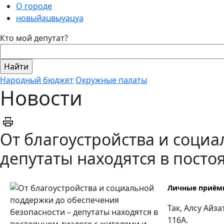
О городе
новыйацвыуацуа
Кто мой депутат?
Народный бюджет
Окружные палаты
Новости
От благоустройства и соци
депутаты находятся в посто
Личные приёмы
Так, Алсу Ай
116А.