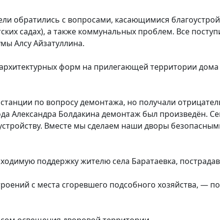
ели обратились с вопросами, касающимися благоустрой
ских садах), а также коммунальных проблем. Все посту
мы Алсу Айзатуллина.
архитектурных форм на прилегающей территории дома п
танции по вопросу демонтажа, но получали отрицатель
да Александра Болдакина демонтаж был произведён. Се
оустройству. Вместе мы сделаем наши дворы безопасны
бходимую поддержку жителю села Баратаевка, пострада
троений с места сгоревшего подсобного хозяйства, — п
осом освещения дворовой территории.