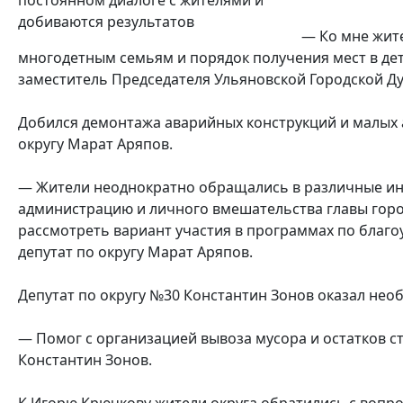
— Ко мне жит
многодетным семьям и порядок получения мест в дет
заместитель Председателя Ульяновской Городской Ду
Добился демонтажа аварийных конструкций и малых 
округу Марат Аряпов.
— Жители неоднократно обращались в различные инс
администрацию и личного вмешательства главы горо
рассмотреть вариант участия в программах по благ
депутат по округу Марат Аряпов.
Депутат по округу №30 Константин Зонов оказал нео
— Помог с организацией вывоза мусора и остатков с
Константин Зонов.
К Игорю Крючкову жители округа обратились с вопр