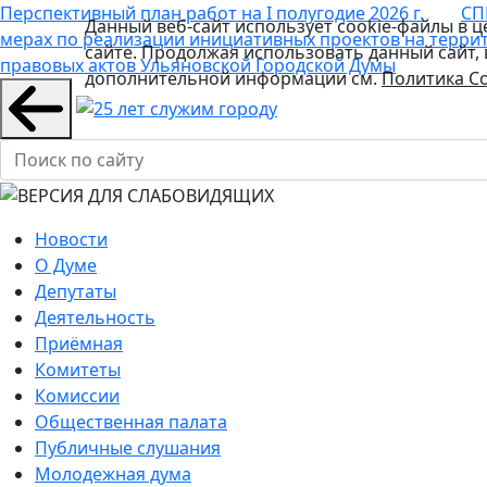
Перспективный план работ на I полугодие 2026 г.
СП
Данный веб-сайт использует cookie-файлы в 
мерах по реализации инициативных проектов на терри
сайте. Продолжая использовать данный сайт,
правовых актов Ульяновской Городской Думы
дополнительной информации см.
Политика Co
Новости
О Думе
Депутаты
Деятельность
Приёмная
Комитеты
Комиссии
Общественная палата
Публичные слушания
Молодежная дума