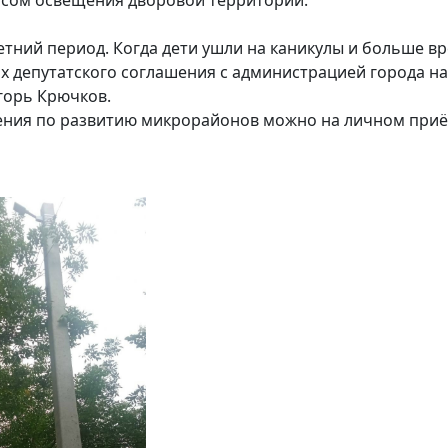
етний период. Когда дети ушли на каникулы и больше в
ках депутатского соглашения с администрацией города н
горь Крючков.
ения по развитию микрорайонов можно на личном приём