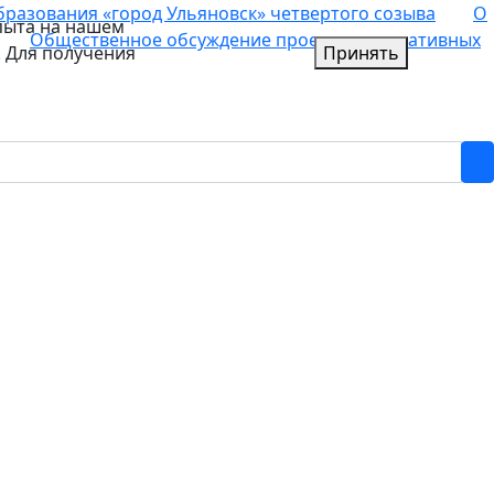
азования «город Ульяновск» четвертого созыва
О
пыта на нашем
Общественное обсуждение проектов нормативных
. Для получения
Принять