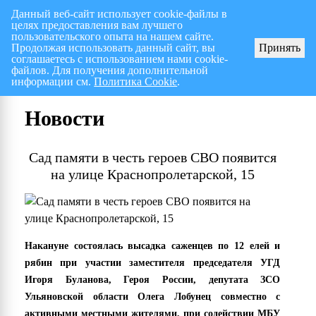
Данный веб-сайт использует cookie-файлы в
целях предоставления вам лучшего
Перспективный план работ на I полугодие 2026 г.
СПИСОК членов Общес
пользовательского опыта на нашем сайте.
Продолжая использовать данный сайт, вы
Принять
соглашаетесь с использованием нами cookie-
файлов. Для получения дополнительной
информации см.
Политика Cookie
.
Новости
Сад памяти в честь героев СВО появится
на улице Краснопролетарской, 15
Накануне состоялась высадка саженцев по 12 елей и
рябин при участии заместителя председателя УГД
Игоря Буланова, Героя России, депутата ЗСО
Ульяновской области Олега Лобунец совместно с
активными местными жителями, при содействии МБУ