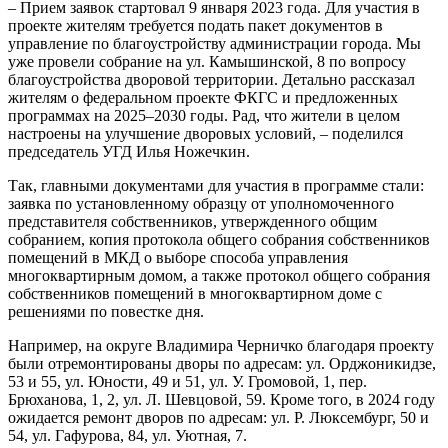
– Прием заявок стартовал 9 января 2023 года. Для участия в
проекте жителям требуется подать пакет документов в
управление по благоустройству администрации города. Мы
уже провели собрание на ул. Камышинской, 8 по вопросу
благоустройства дворовой территории. Детально рассказал
жителям о федеральном проекте ФКГС и предложенных
программах на 2025–2030 годы. Рад, что жители в целом
настроены на улучшение дворовых условий, – поделился
председатель УГД Илья Ножечкин.
Так, главными документами для участия в программе стали:
заявка по установленному образцу от уполномоченного
представителя собственников, утвержденного общим
собранием, копия протокола общего собрания собственников
помещений в МКД о выборе способа управления
многоквартирным домом, а также протокол общего собрания
собственников помещений в многоквартирном доме с
решениями по повестке дня.
Например, на округе Владимира Черничко благодаря проекту
были отремонтированы дворы по адресам: ул. Орджоникидзе,
53 и 55, ул. Юности, 49 и 51, ул. У. Громовой, 1, пер.
Брюханова, 1, 2, ул. Л. Шевцовой, 59. Кроме того, в 2024 году
ожидается ремонт дворов по адресам: ул. Р. Люксембург, 50 и
54, ул. Гафурова, 84, ул. Уютная, 7.