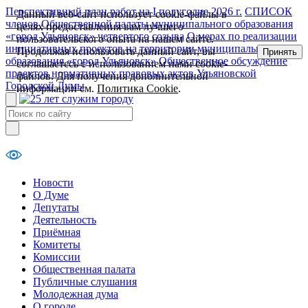
Перспективный план работ на I полугодие 2026 г.
СПИСОК
Данный веб-сайт использует cookie-файлы в
членов Общественной палаты муниципального образования
целях предоставления вам лучшего
«город Ульяновск» четвертого созыва
О мерах по реализации
пользовательского опыта на нашем сайте.
инициативных проектов на территории муниципального
Продолжая использовать данный сайт, вы
Принять
образования «город Ульяновск»
Общественное обсуждение
соглашаетесь с использованием нами cookie-
проектов нормативных правовых актов Ульяновской
файлов. Для получения дополнительной
Городской Думы
информации см.
Политика Cookie
.
Новости
О Думе
Депутаты
Деятельность
Приёмная
Комитеты
Комиссии
Общественная палата
Публичные слушания
Молодежная дума
О городе