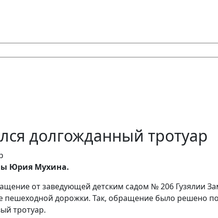
ился долгожданный тротуар
мы Юрия Мухина.
ращение от заведующей детским садом № 206 Гузялии За
е пешеходной дорожки. Так, обращение было решено пол
ый тротуар.