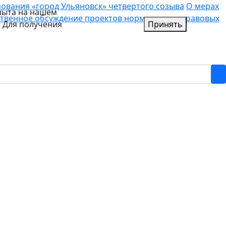
вания «город Ульяновск» четвертого созыва
О мерах
пыта на нашем
твенное обсуждение проектов нормативных правовых
. Для получения
Принять