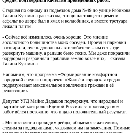
среда», подтвердила качество проведённых работ.
Старшая по одному из подъездов дома №49 по улице Рябикова
Галина Кузьмина рассказала, что до настоящего времени
асфальт во дворе был в ямах и колдобинах, а вместо тротуара
лежали плиты.
- Сейчас всё изменилось очень хорошо. Это мнение
абсолютного большинства моих соседей. Проезд и парковки
расширили, очень довольны автолюбители – им есть, где
развернуть машину, а раньше было тесно. Мы даже покрасили
бордюры и разровняли граблями землю возле них, – сказала
Галина Кузьмина.
Напомним, что программа «Формирование комфортной
городской среды» нацпроекта «Жильё и городская среда»
подразумевает максимальное вовлечение граждан в её
реализацию.
Депутат УГД Майис Дадашов подчеркнул, что народный и
партийный контроль «Единой России» за производством
работ вёлся постоянно, что и дало положительный результат.
- Мы постоянно проводим рейды, общаемся с жителями,
следим за подрядчиками, указываем им на замечания. Помимо