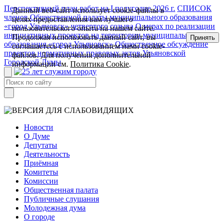
Перспективный план работ на I полугодие 2026 г.
СПИСОК
Данный веб-сайт использует cookie-файлы в
членов Общественной палаты муниципального образования
целях предоставления вам лучшего
«город Ульяновск» четвертого созыва
О мерах по реализации
пользовательского опыта на нашем сайте.
инициативных проектов на территории муниципального
Продолжая использовать данный сайт, вы
Принять
образования «город Ульяновск»
Общественное обсуждение
соглашаетесь с использованием нами cookie-
проектов нормативных правовых актов Ульяновской
файлов. Для получения дополнительной
Городской Думы
информации см.
Политика Cookie
.
Новости
О Думе
Депутаты
Деятельность
Приёмная
Комитеты
Комиссии
Общественная палата
Публичные слушания
Молодежная дума
О городе