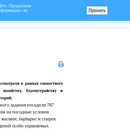
айте. Продолжая
нформации см.
Принять
я «город Ульяновск» четвертого созыва
О мерах по реализации инициативных про
ссмотрели в рамках совместного
хозяйству, благоустройству и
иторий.
ного задания посадили 787
том на погодные условия
, жасмин, барбарис и спирея.
ждений особо охраняемых