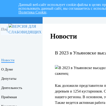
Данный веб-сайт использует cookie-файлы в целях п
использовать данный сайт, вы соглашаетесь с испол
Политика Cookie
.
Перспективный план работ на I 
Новости
В 2023 в Ульяновске выс
Новости
О Думе
Депутаты
Как доложили представители п
Деятельность
деревьев и 1254 кустарников.
нашего региона. В основном, эт
Приёмная
Также ведется активная работ