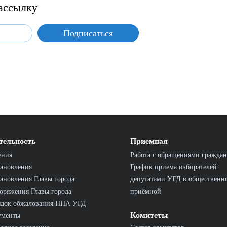
ассылку
тельность
Приемная
ения
Работа с обращениями граждан
ановления
График приема избирателей
ановления Главы города
депутатами УГД в общественн
оряжения Главы города
приёмной
ядок обжалования НПА УГД
Комитеты
ументы