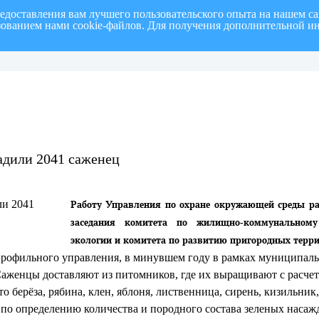
редоставления вам лучшего пользовательского опыта на нашем с
ьзованием нами cookie-файлов. Для получения дополнительной и
полугодие 2026 г.
СПИСОК членов Общественной палаты муниципального образовани
адили 2041 саженец
Работу Управления по охране окружающей среды ра
заседания комитета по жилищно-коммунальному 
экологии и комитета по развитию пригородных терр
рофильного управления, в минувшем году в рамках муниципаль
 Саженцы доставляют из питомников, где их выращивают с расче
о берёза, рябина, клен, яблоня, лиственница, сирень, кизильник
а по определению количества и породного состава зеленых наса