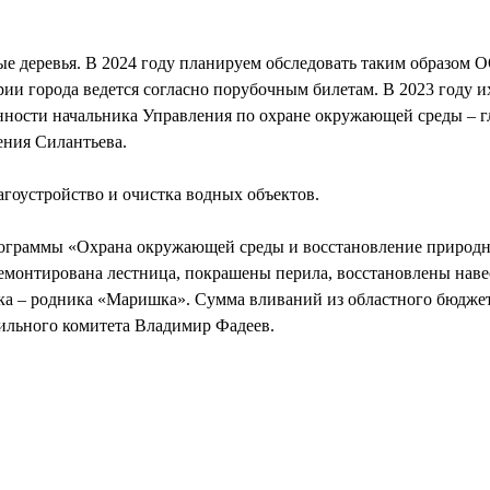
ные деревья. В 2024 году планируем обследовать таким образ
ии города ведется согласно порубочным билетам. В 2023 году их
нности начальника Управления по охране окружающей среды – г
ения Силантьева.
агоустройство и очистка водных объектов.
рограммы «Охрана окружающей среды и восстановление природн
емонтирована лестница, покрашены перила, восстановлены нав
а – родника «Маришка». Сумма вливаний из областного бюджета 
ильного комитета Владимир Фадеев.