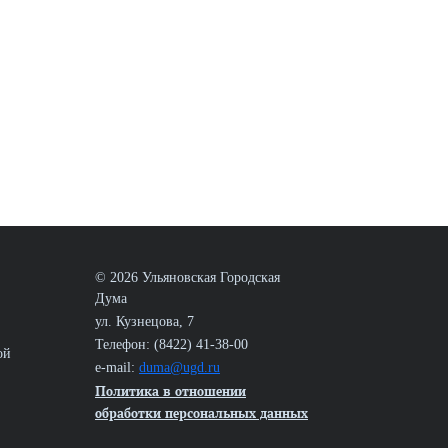
© 2026 Ульяновская Городская
Дума
ул. Кузнецова, 7
Телефон: (8422) 41-38-00
ой
e-mail:
duma@ugd.ru
Политика в отношении
обработки персональных данных