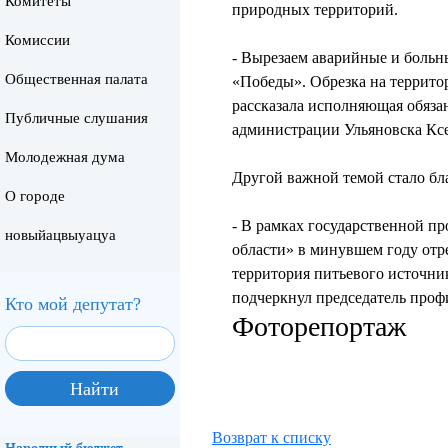
Комитеты
природных территорий.
Комиссии
- Вырезаем аварийные и боль
Общественная палата
«Победы». Обрезка на территор
рассказала исполняющая обяза
Публичные слушания
администрации Ульяновска Кс
Молодежная дума
Другой важной темой стало бл
О городе
- В рамках государственной п
новыйацвыуацуа
области» в минувшем году отр
территория питьевого источник
подчеркнул председатель проф
Кто мой депутат?
Фоторепортаж
Возврат к списку
Народный бюджет