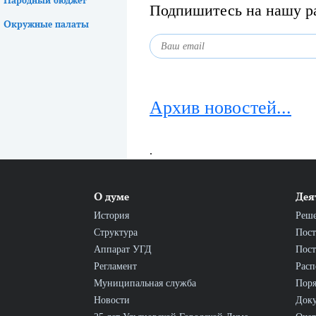
Подпишитесь на нашу р
Окружные палаты
Архив новостей...
.
О думе
Дея
История
Реш
Структура
Пост
Аппарат УГД
Пост
Регламент
Расп
Муниципальная служба
Пор
Новости
Док