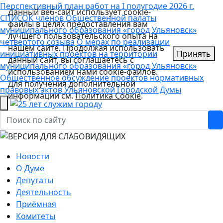
Перспективный план работ на I полугодие 2026 г.
Данный веб-сайт использует cookie-
СПИСОК членов Общественной палаты
файлы в целях предоставления вам
муниципального образования «город Ульяновск»
лучшего пользовательского опыта на
четвертого созыва
О мерах по реализации
нашем сайте. Продолжая использовать
инициативных проектов на территории
Принять
данный сайт, вы соглашаетесь с
муниципального образования «город Ульяновск»
использованием нами cookie-файлов.
Общественное обсуждение проектов нормативных
Для получения дополнительной
правовых актов Ульяновской Городской Думы
информации см.
Политика Cookie
.
Новости
О Думе
Депутаты
Деятельность
Приёмная
Комитеты