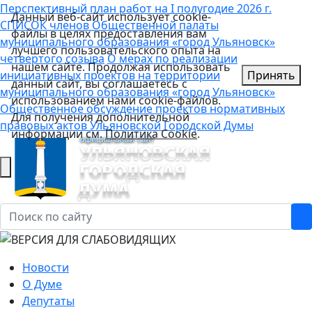
Перспективный план работ на I полугодие 2026 г.
Данный веб-сайт использует cookie-
СПИСОК членов Общественной палаты
файлы в целях предоставления вам
муниципального образования «город Ульяновск»
лучшего пользовательского опыта на
четвертого созыва
О мерах по реализации
нашем сайте. Продолжая использовать
инициативных проектов на территории
Принять
данный сайт, вы соглашаетесь с
муниципального образования «город Ульяновск»
использованием нами cookie-файлов.
Общественное обсуждение проектов нормативных
Для получения дополнительной
правовых актов Ульяновской Городской Думы
информации см.
Политика Cookie
.
Новости
О Думе
Депутаты