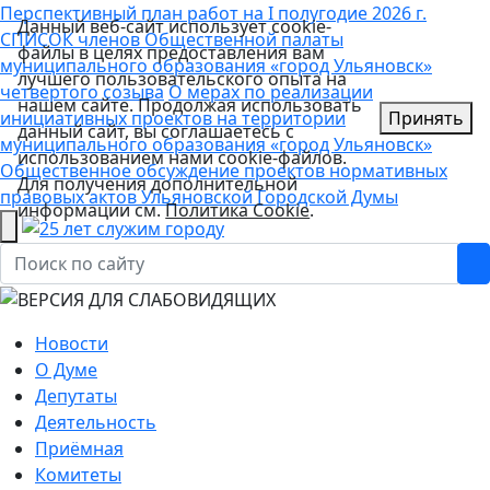
Перспективный план работ на I полугодие 2026 г.
Данный веб-сайт использует cookie-
СПИСОК членов Общественной палаты
файлы в целях предоставления вам
муниципального образования «город Ульяновск»
лучшего пользовательского опыта на
четвертого созыва
О мерах по реализации
нашем сайте. Продолжая использовать
инициативных проектов на территории
Принять
данный сайт, вы соглашаетесь с
муниципального образования «город Ульяновск»
использованием нами cookie-файлов.
Общественное обсуждение проектов нормативных
Для получения дополнительной
правовых актов Ульяновской Городской Думы
информации см.
Политика Cookie
.
Новости
О Думе
Депутаты
Деятельность
Приёмная
Комитеты