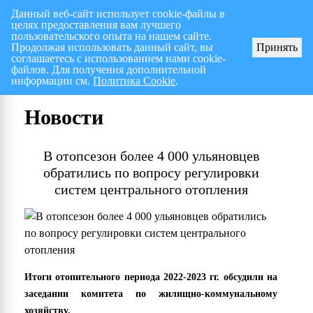
Данный веб-сайт использует cookie-файлы в
целях предоставления вам лучшего
Перспективный план работ на I полугодие 2026 г.
СПИСОК членов Общес
пользовательского опыта на нашем сайте.
Продолжая использовать данный сайт, вы
Принять
соглашаетесь с использованием нами cookie-
файлов. Для получения дополнительной
информации см.
Политика Cookie
.
Новости
В отопсезон более 4 000 ульяновцев
обратились по вопросу регулировки
систем центрального отопления
Итоги отопительного периода 2022-2023 гг. обсудили на
заседании комитета по жилищно-коммунальному
хозяйству.