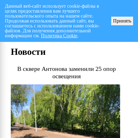
Данный веб-сайт использует cookie-файлы в
целях предоставления вам лучшего
Перспективный план работ на I полугодие 2026 г.
СПИСОК членов Общес
пользовательского опыта на нашем сайте.
Продолжая использовать данный сайт, вы
Принять
соглашаетесь с использованием нами cookie-
файлов. Для получения дополнительной
информации см.
Политика Cookie
.
Новости
В сквере Антонова заменили 25 опор
освещения