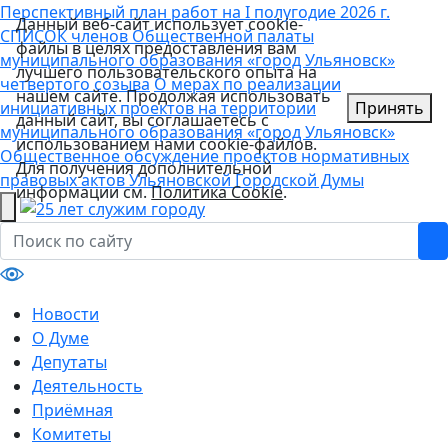
Перспективный план работ на I полугодие 2026 г.
Данный веб-сайт использует cookie-
СПИСОК членов Общественной палаты
файлы в целях предоставления вам
муниципального образования «город Ульяновск»
лучшего пользовательского опыта на
четвертого созыва
О мерах по реализации
нашем сайте. Продолжая использовать
инициативных проектов на территории
Принять
данный сайт, вы соглашаетесь с
муниципального образования «город Ульяновск»
использованием нами cookie-файлов.
Общественное обсуждение проектов нормативных
Для получения дополнительной
правовых актов Ульяновской Городской Думы
информации см.
Политика Cookie
.
Новости
О Думе
Депутаты
Деятельность
Приёмная
Комитеты