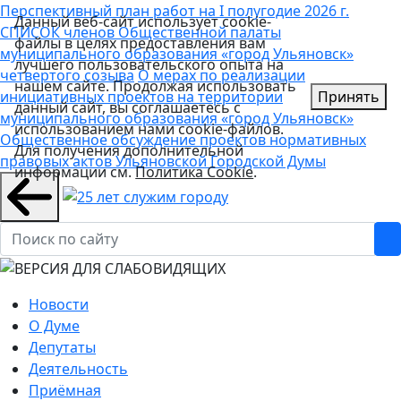
Перспективный план работ на I полугодие 2026 г.
Данный веб-сайт использует cookie-
СПИСОК членов Общественной палаты
файлы в целях предоставления вам
муниципального образования «город Ульяновск»
лучшего пользовательского опыта на
четвертого созыва
О мерах по реализации
нашем сайте. Продолжая использовать
инициативных проектов на территории
Принять
данный сайт, вы соглашаетесь с
муниципального образования «город Ульяновск»
использованием нами cookie-файлов.
Общественное обсуждение проектов нормативных
Для получения дополнительной
правовых актов Ульяновской Городской Думы
информации см.
Политика Cookie
.
Новости
О Думе
Депутаты
Деятельность
Приёмная