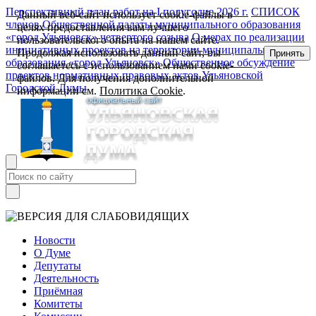
Перспективный план работ на I полугодие 2026 г.
СПИСОК
Данный веб-сайт использует cookie-файлы в
членов Общественной палаты муниципального образования
целях предоставления вам лучшего
«город Ульяновск» четвертого созыва
О мерах по реализации
пользовательского опыта на нашем сайте.
инициативных проектов на территории муниципального
Продолжая использовать данный сайт, вы
Принять
образования «город Ульяновск»
Общественное обсуждение
соглашаетесь с использованием нами cookie-
проектов нормативных правовых актов Ульяновской
файлов. Для получения дополнительной
Городской Думы
информации см.
Политика Cookie
.
Новости
О Думе
Депутаты
Деятельность
Приёмная
Комитеты