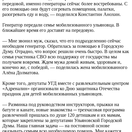
передовой, именно генераторы сейчас более востребованы. С
его помощью они будут согревать помещения, палатки,
разогревать еду и воду, — поделился Константин Анохин.
Генератор передали семье мобилизованного ульяновца. В
ближайшее время его доставят на передовую.
— Мне звонил муж, сказал, что его подразделению сейчас
необходим генератор. Обратилась за помощью в Городскую
Думу. Отрадно, что вопрос решили очень быстро. В целом как
семья участника СВО всю поддержку от государства мы
получаем вовремя. Ждем мужа домой живым, здоровым и,
конечно же, с победой, — поделилась жена мобилизованного
Алёна Долматова.
Кроме того, депутаты УГД вместе с развлекательным центром
«Адреналин» организовали ко Дню защитника Отечества
праздник для детей мобилизованных ульяновцев.
— Разминка под руководством инструкторов, прыжки на
батуте и канате, новые знакомства ─ трехчасовая программа
развлечений пришлась по душе 120 детишкам и их мамам,
которые закреплены за депутатами Ульяновской Городской
Думы. Наша главная задача — на постоянной основе
оказывать семьям всю необходимую помощь. Мне кажется,