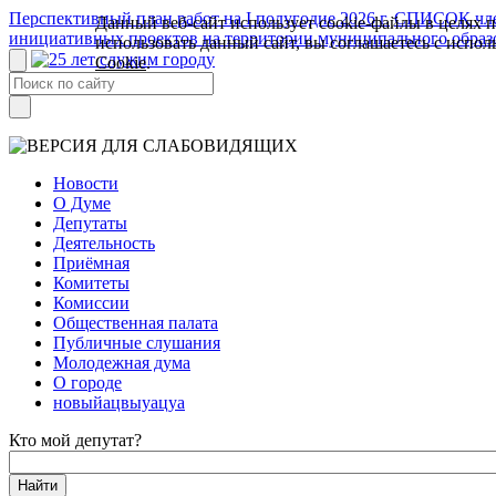
Перспективный план работ на I полугодие 2026 г.
СПИСОК член
Данный веб-сайт использует cookie-файлы в целях 
инициативных проектов на территории муниципального образ
использовать данный сайт, вы соглашаетесь с испо
Cookie
.
Новости
О Думе
Депутаты
Деятельность
Приёмная
Комитеты
Комиссии
Общественная палата
Публичные слушания
Молодежная дума
О городе
новыйацвыуацуа
Кто мой депутат?