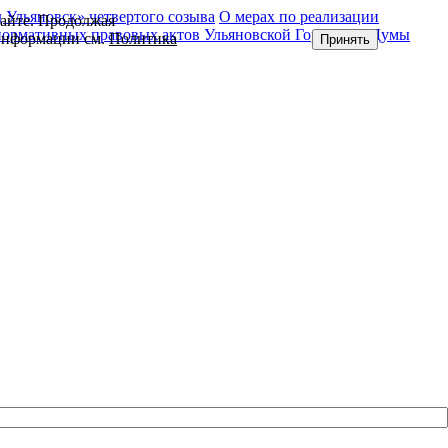
Ульяновск» четвертого созыва
О мерах по реализации
сайте. Продолжая
нормативных правовых актов Ульяновской Городской Думы
 информации см.
Политика
Принять