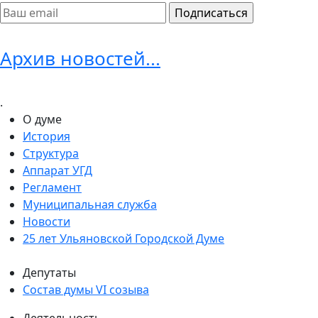
Архив новостей...
.
О думе
История
Структура
Аппарат УГД
Регламент
Муниципальная служба
Новости
25 лет Ульяновской Городской Думе
Депутаты
Состав думы VI созыва