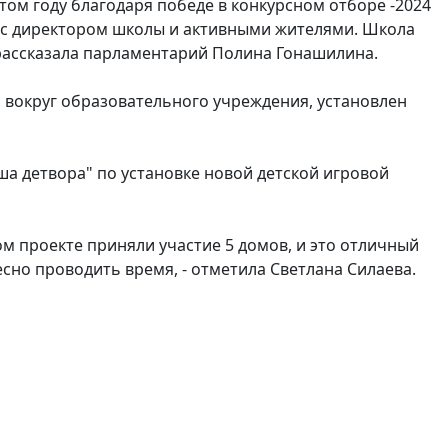
том году благодаря победе в конкурсном отборе -2024
е с директором школы и активными жителями. Школа
 рассказала парламентарий Полина Гонашилина.
 вокруг образовательного учреждения, установлен
ша детвора" по установке новой детской игровой
том проекте приняли участие 5 домов, и это отличный
есно проводить время, - отметила Светлана Силаева.