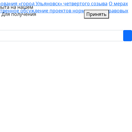
вания «город Ульяновск» четвертого созыва
О мерах
пыта на нашем
твенное обсуждение проектов нормативных правовых
. Для получения
Принять