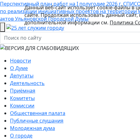
Перспективный план работ на I полугодие 2026 г.
СПИСО
Данный веб-сайт использует cookie-файлы в 
по реализации инициативных проектов на территории 
сайте. Продолжая использовать данный сайт,
актов Ульяновской Городской Думы
дополнительной информации см.
Политика Co
Новости
О Думе
Депутаты
Деятельность
Приёмная
Комитеты
Комиссии
Общественная палата
Публичные слушания
Молодежная дума
О городе