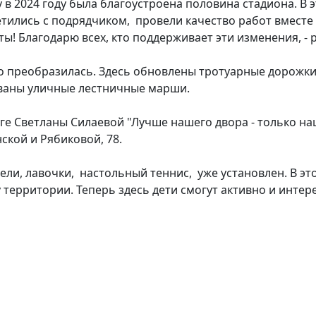
в 2024 году была благоустроена половина стадиона. В э
етились с подрядчиком, провели качество работ вмест
ы! Благодарю всех, кто поддерживает эти изменения, -
о преобразилась. Здесь обновлены тротуарные дорожки
ованы уличные лестничные марши.
ге Светланы Силаевой "Лучше нашего двора - только на
ской и Рябиковой, 78.
ачели, лавочки, настольный теннис, уже установлен. В э
 территории. Теперь здесь дети смогут активно и интер