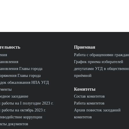
тельность
Приемная
ения
Работа с обращениями граждан
ановления
График приема избирателей
ановления Главы города
депутатами УГД в общественн
оряжения Главы города
приёмной
ядок обжалования НПА УГД
Комитеты
ументы
едное заседание
Состав комитетов
 работы на I полугодие 2023 г.
Работа комитетов
 работы на октябрь 2023 г.
Архив повесток заседаний
иводействие коррупции
комитетов
кты документов