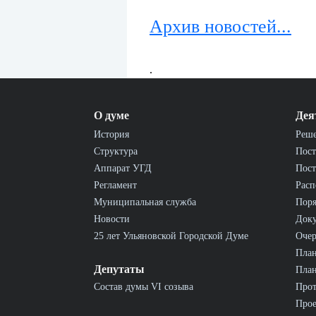
Архив новостей...
.
О думе
Дея
История
Реш
Структура
Пост
Аппарат УГД
Пост
Регламент
Расп
Муниципальная служба
Пор
Новости
Док
25 лет Ульяновской Городской Думе
Очер
План
Депутаты
План
Состав думы VI созыва
Прот
Прое