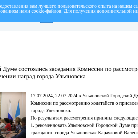
редоставления вам лучшего пользовательского опыта на нашем с
ьзованием нами cookie-файлов. Для получения дополнительной и
от на I полугодие 2026 г.
СПИСОК членов Общественной палаты муниципаль
й Думе состоялись заседания Комиссии по рассмотр
чении наград города Ульяновска
17.07.2024, 22.07.2024 в Ульяновской Городской Д
Комиссии по рассмотрению ходатайств о присвое
города Ульяновска.
По результатам рассмотрения приняты следующие
1. рекомендовать Ульяновской Городской Думе п
гражданин города Ульяновска» Карауловой Вален