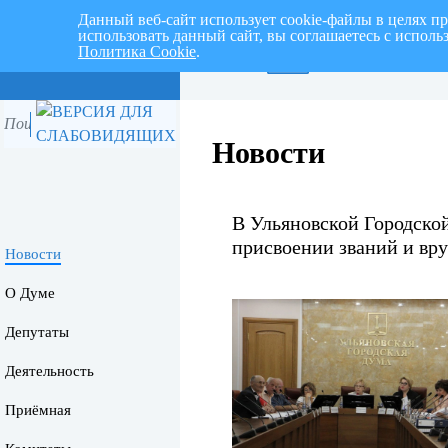
Данный веб-сайт использует cookie-файлы в целях п
использовать данный сайт, вы соглашаетесь с испол
Политика Cookie
.
Перспективный план раб
Новости
В Ульяновской Городско
присвоении званий и вру
Новости
О Думе
Депутаты
Деятельность
Приёмная