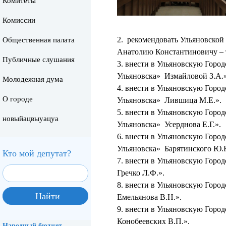
Комитеты
Комиссии
2. рекомендовать Ульяновской
Общественная палата
Анатолию Константиновичу – т
Публичные слушания
3. внести в Ульяновскую Горо
Ульяновска» Измайловой З.А.»
Молодежная дума
4. внести в Ульяновскую Горо
О городе
Ульяновска» Лившица М.Е.».
5. внести в Ульяновскую Горо
новыйацвыуацуа
Ульяновска» Усерднова Е.Г.».
6. внести в Ульяновскую Горо
Ульяновска» Барятинского Ю.Н
Кто мой депутат?
7. внести в Ульяновскую Горо
Гречко Л.Ф.».
8. внести в Ульяновскую Горо
Емельянова В.Н.».
9. внести в Ульяновскую Горо
Конобеевских В.П.».
Народный бюджет