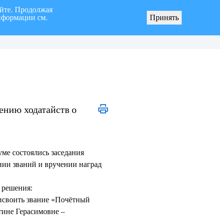
айте. Продолжая
нформации см.
Принять
ного образования «город Ульяновск» четвертого созыва
О мерах по реали
ению ходатайств о
уме состоялись заседания
нии званий и вручении наград
 решения:
рисвоить звание «Почётный
тине Герасимовне –