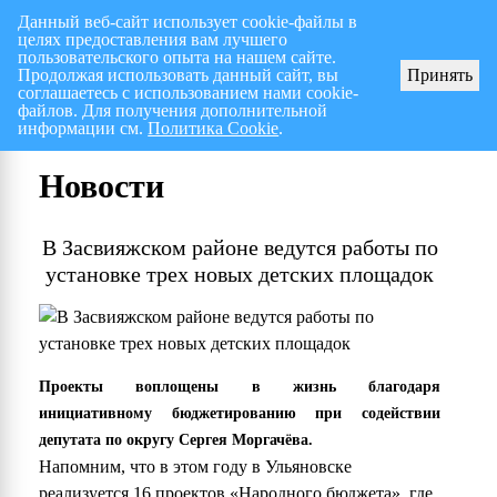
Данный веб-сайт использует cookie-файлы в
целях предоставления вам лучшего
Перспективный план работ на I полугодие 2026 г.
СПИСОК членов Общес
пользовательского опыта на нашем сайте.
Продолжая использовать данный сайт, вы
Принять
соглашаетесь с использованием нами cookie-
файлов. Для получения дополнительной
информации см.
Политика Cookie
.
Новости
В Засвияжском районе ведутся работы по
установке трех новых детских площадок
Проекты воплощены в жизнь благодаря
инициативному бюджетированию при содействии
депутата по округу Сергея Моргачёва.
Напомним, что в этом году в Ульяновске
реализуется 16 проектов «Народного бюджета», где