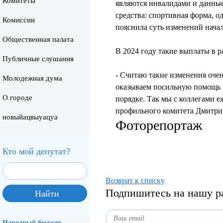
Комитеты
являются инвалидами и данные
средства: спортивная форма, о
Комиссии
пояснила суть изменений нача
Общественная палата
В 2024 году такие выплаты в 
Публичные слушания
- Считаю такие изменения оче
Молодежная дума
оказываем посильную помощь н
О городе
порядке. Так мы с коллегами е
профильного комитета Дмитри
новыйацвыуацуа
Фоторепортаж
Кто мой депутат?
Возврат к списку
Подпишитесь на нашу р
Народный бюджет