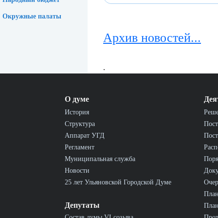
Окружные палаты
Архив новостей...
.
О думе
Дея
История
Реш
Структура
Пост
Аппарат УГД
Пост
Регламент
Расп
Муниципальная служба
Пор
Новости
Док
25 лет Ульяновской Городской Думе
Очер
План
Депутаты
План
Состав думы VI созыва
Прот