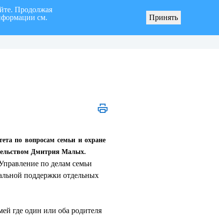
айте. Продолжая
нформации см.
Принять
я «город Ульяновск» четвертого созыва
О мерах по реализации инициативных про
ета по вопросам семьи и охране
ательством Дмитрия Малых.
правление по делам семьи
иальной поддержки отдельных
мей где один или оба родителя