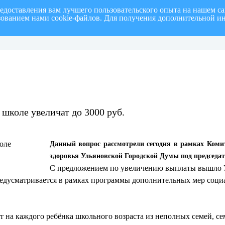
редоставления вам лучшего пользовательского опыта на нашем с
ьзованием нами cookie-файлов. Для получения дополнительной и
полугодие 2026 г.
СПИСОК членов Общественной палаты муниципального образовани
 школе увеличат до 3000 руб.
Данный вопрос рассмотрели сегодня в рамках Комит
здоровья Ульяновской Городской Думы под председ
С предложением по увеличению выплаты вышло У
редусматривается в рамках программы дополнительных мер соц
 на каждого ребёнка школьного возраста из неполных семей, се