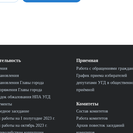
тельность
Приемная
ения
Работа с обращениями граждан
ановления
График приема избирателей
ановления Главы города
депутатами УГД в общественн
оряжения Главы города
приёмной
ядок обжалования НПА УГД
Комитеты
ументы
едное заседание
Состав комитетов
 работы на I полугодие 2023 г.
Работа комитетов
 работы на октябрь 2023 г.
Архив повесток заседаний
иводействие коррупции
комитетов