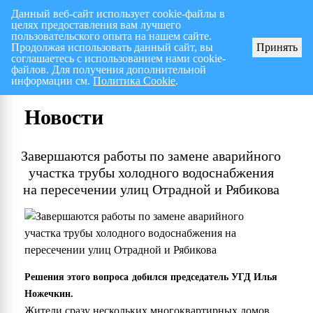
Данный веб-сайт использует cookie-файлы в
целях предоставления вам лучшего
Перспективный план работ на I полугодие 2026 г.
СПИСОК членов Общес
пользовательского опыта на нашем сайте.
Продолжая использовать данный сайт, вы
Принять
соглашаетесь с использованием нами cookie-
файлов. Для получения дополнительной
информации см.
Политика Cookie
.
Новости
Завершаются работы по замене аварийного
участка трубы холодного водоснабжения
на пересечении улиц Отрадной и Рябикова
Решения этого вопроса добился председатель УГД Илья
Ножечкин.
Жители сразу нескольких многоквартирных домов