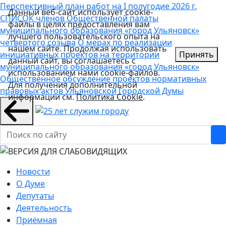
Перспективный план работ на I полугодие 2026 г.
Данный веб-сайт использует cookie-
СПИСОК членов Общественной палаты
файлы в целях предоставления вам
муниципального образования «город Ульяновск»
лучшего пользовательского опыта на
четвертого созыва
О мерах по реализации
нашем сайте. Продолжая использовать
инициативных проектов на территории
Принять
данный сайт, вы соглашаетесь с
муниципального образования «город Ульяновск»
использованием нами cookie-файлов.
Общественное обсуждение проектов нормативных
Для получения дополнительной
правовых актов Ульяновской Городской Думы
информации см.
Политика Cookie
.
Новости
О Думе
Депутаты
Деятельность
Приёмная