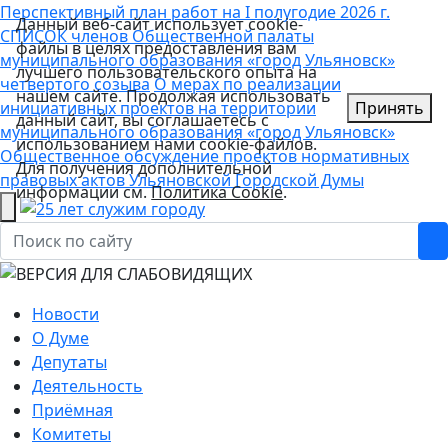
Перспективный план работ на I полугодие 2026 г.
Данный веб-сайт использует cookie-
СПИСОК членов Общественной палаты
файлы в целях предоставления вам
муниципального образования «город Ульяновск»
лучшего пользовательского опыта на
четвертого созыва
О мерах по реализации
нашем сайте. Продолжая использовать
инициативных проектов на территории
Принять
данный сайт, вы соглашаетесь с
муниципального образования «город Ульяновск»
использованием нами cookie-файлов.
Общественное обсуждение проектов нормативных
Для получения дополнительной
правовых актов Ульяновской Городской Думы
информации см.
Политика Cookie
.
Новости
О Думе
Депутаты
Деятельность
Приёмная
Комитеты