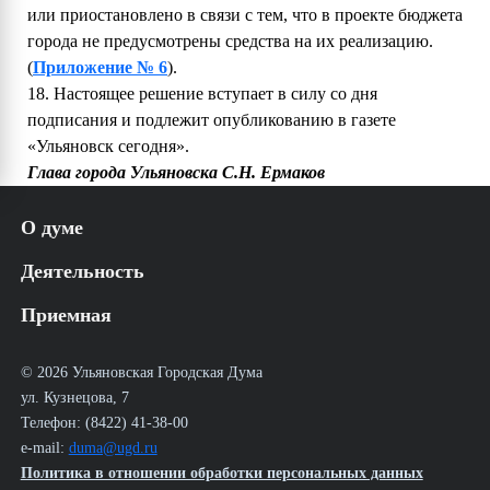
или приостановлено в связи с тем, что в проекте бюджета
города не предусмотрены средства на их реализацию.
(
Приложение № 6
).
18. Настоящее решение вступает в силу со дня
подписания и подлежит опубликованию в газете
«Ульяновск сегодня».
Глава города Ульяновска С.Н. Ермаков
О думе
История
Деятельность
Структура
Аппарат УГД
Решения
Приемная
Регламент
Постановления
Муниципальная служба
Постановления Главы города
Работа с обращениями граждан
Новости
Распоряжения Главы города
График приема избирателей депутатами УГД в
© 2026 Ульяновская Городская Дума
25 лет Ульяновской Городской Думе
Порядок обжалования НПА УГД
общественной приёмной
ул. Кузнецова, 7
Документы
Телефон: (8422) 41-38-00
Очередное заседание
Депутаты
Комитеты
e-mail:
duma@ugd.ru
План работы на I полугодие 2023 г.
Состав думы VI созыва
Состав комитетов
Политика в отношении обработки персональных данных
План работы на октябрь 2023 г.
Работа комитетов