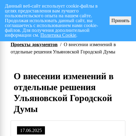
Данный веб-сайт использует cookie-файлы в
целях предоставления вам лучшего
Перспективный план работ на I полугодие 2026 г.
СПИСОК членов Общес
пользовательского опыта на нашем сайте.
Продолжая использовать данный сайт, вы
Принять
соглашаетесь с использованием нами cookie-
файлов. Для получения дополнительной
информации см.
Политика Cookie
.
Проекты документов
/
О внесении изменений в
отдельные решения Ульяновской Городской Думы
О внесении изменений в
отдельные решения
Ульяновской Городской
Думы
17.06.2025